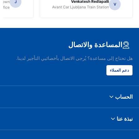
Venkatesh Redlapalli
ntown
J
V
Avant Car Ljubljana Train Station
Office
المساعدة والاتصال
هل تحتاج إلى مساعدة؟ يُرجى الاتصال بأخصائيي التأجير لدينا.
دعم العملاء
الحساب
نبذة عنا