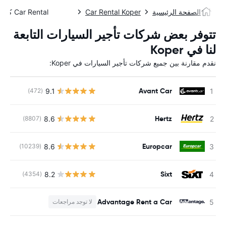
الصفحة الرئيسية
Car Rental Koper
Car Rental كوبر
تتوفر بعض شركات تأجير السيارات التابعة
لنا في Koper
نقدم مقارنة بين جميع شركات تأجير السيارات في Koper:
Avant Car
9.1
(472)
ل
Hertz
8.6
(8807)
ل
Europcar
8.6
(10239)
ل
Sixt
8.2
(4354)
ل
Advantage Rent a Car
لا توجد مراجعات