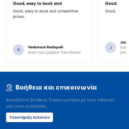
Good, easy to book and
Good.
Good, easy to book and competitive
Good.
prices.
Jasmi
Venkatesh Redlapalli
J
Gold
V
Avant Car Ljubljana Train Station
Offic
Βοήθεια και επικοινωνία
Χρειάζεστε βοήθεια; Επικοινωνήστε με τους ειδικούς
μας στην ενοικίαση.
Υποστήριξη πελατών