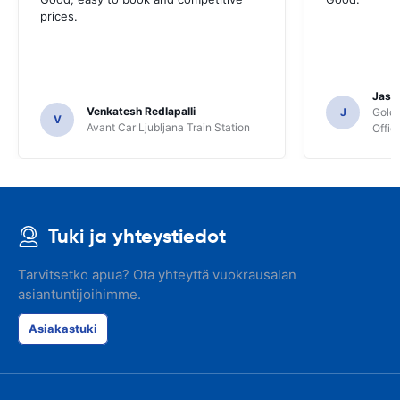
prices.
Jasmi
Venkatesh Redlapalli
J
Gold
V
Avant Car Ljubljana Train Station
Offic
Tuki ja yhteystiedot
Tarvitsetko apua? Ota yhteyttä vuokrausalan
asiantuntijoihimme.
Asiakastuki