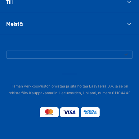
Tili
Meistä
Tämän verkkosivuston omistaa ja sitä hoitaa EasyTerra B.V. ja se on
rekisteröity Kauppakamariin, Leeuwarden, Hollanti, numero 01104443