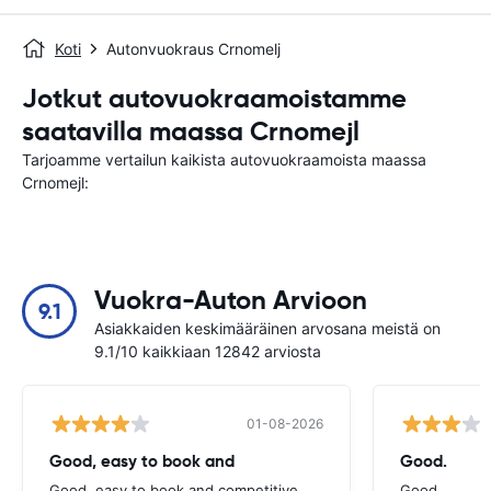
Koti
Autonvuokraus Crnomelj
Jotkut autovuokraamoistamme
saatavilla maassa Crnomejl
Tarjoamme vertailun kaikista autovuokraamoista maassa
Crnomejl:
Vuokra-Auton Arvioon
9.1
Asiakkaiden keskimääräinen arvosana meistä on
9.1/10 kaikkiaan 12842 arviosta
01-08-2026
Good, easy to book and
Good.
Good, easy to book and competitive
Good.