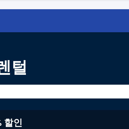
 렌털
% 할인