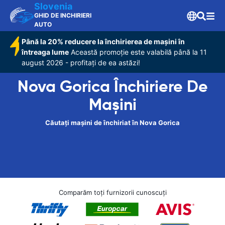
Slovenia
GHID DE INCHIRIERI
AUTO
Până la 20% reducere la închirierea de mașini în
întreaga lume
Această promoție este valabilă până la 11
august 2026 - profitați de ea astăzi!
Nova Gorica Închiriere De
Maşini
Căutați mașini de închiriat în Nova Gorica
Comparăm toți furnizorii cunoscuți