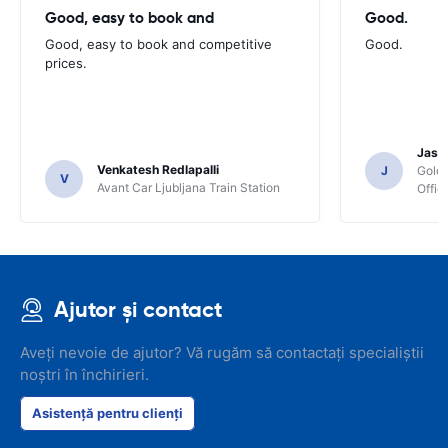
Good, easy to book and
Good.
Good, easy to book and competitive
Good.
prices.
Jasmi
Venkatesh Redlapalli
J
Gold
V
Avant Car Ljubljana Train Station
Offic
Ajutor și contact
Aveți nevoie de ajutor? Vă rugăm să contactați specialiștii
noștri în închirieri.
Asistență pentru clienți