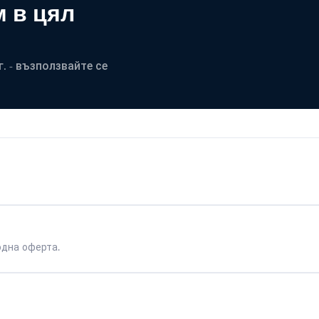
 в цял
. - възползвайте се
одна оферта.