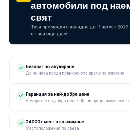
автомобили под наем
свят
Тази промоция е валидна до 11 август 2026 г
от нея още днес!
Безплатно анулиране
До 48 часа преди планираното време за взимане
Гаранция за най-добра цена
Намерихте по-добра цена? Ще ви предложим по-изг
24000+ места за взимане
Местоположения по света