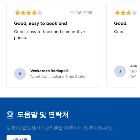
01-08-2026
Good, easy to book and
Good.
Good, easy to book and competitive
Good.
prices.
Jasmi
Venkatesh Redlapalli
J
Gold
V
Avant Car Ljubljana Train Station
Offic
도움말 및 연락처
도움이 필요하신가요? 렌탈 전문가에게 문의하세요.