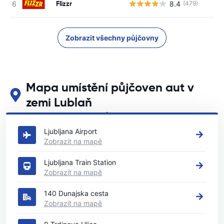
Flizzr
8.4
(479)
Zobrazit všechny půjčovny
Mapa umístění půjčoven aut v
zemi Lublaň
Podívejte se na naše hlavní půjčovny aut v zemi Lublaň
Ljubljana Airport
Zobrazit na mapě
Ljubljana Train Station
Zobrazit na mapě
140 Dunajska cesta
Zobrazit na mapě