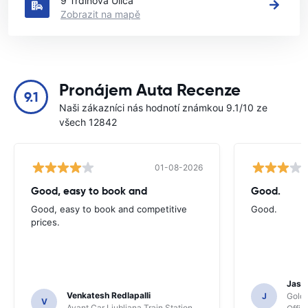
9 Trdinova Ulica
Zobrazit na mapě
Pronájem Auta Recenze
9.1
Naši zákazníci nás hodnotí známkou 9.1/10 ze
všech 12842
01-08-2026
Good, easy to book and
Good.
Good, easy to book and competitive
Good.
prices.
Jasmi
Venkatesh Redlapalli
J
Gold
V
Avant Car Ljubljana Train Station