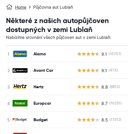
Home
Půjčovna aut Lublaň
Některé z našich autopůjčoven
dostupných v zemi Lublaň
Nabízíme srovnání všech půjčoven aut v zemi Lublaň:
Alamo
9.1
(10701)
Avant Car
9.1
(473)
Hertz
8.8
(8812)
Europcar
8.7
(10251)
Budget
8.5
(11512)