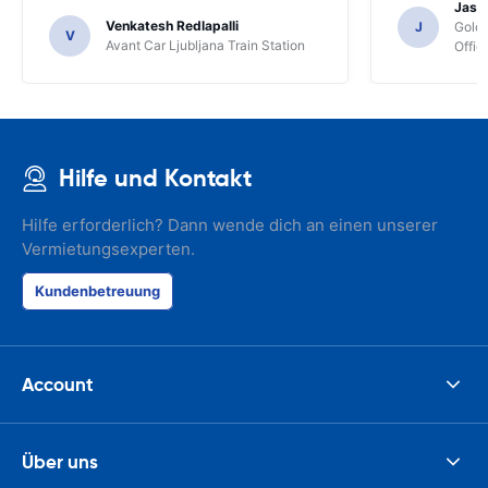
Jasmi
Venkatesh Redlapalli
J
Gold
V
Avant Car Ljubljana Train Station
Offic
Hilfe und Kontakt
Hilfe erforderlich? Dann wende dich an einen unserer
Vermietungsexperten.
Kundenbetreuung
Account
Über uns