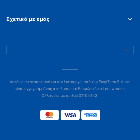
Σχετικά με εμάς
Αυτός ο ιστότοπος ανήκει και λειτουργεί από την EasyTerra B.V. και
είναι εγγεγραμμένος στο Εμπορικό Επιμελητήριο Leeuwarden,
Ολλανδία, με αριθμό 01104443.