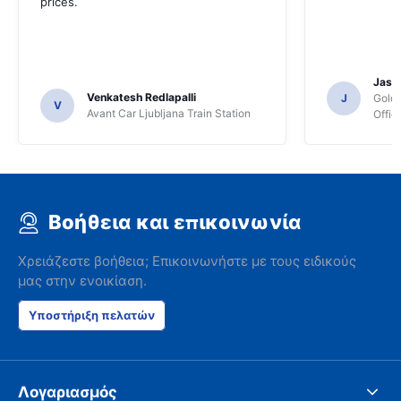
prices.
Jasmi
Venkatesh Redlapalli
J
Gold
V
Avant Car Ljubljana Train Station
Offic
Βοήθεια και επικοινωνία
Χρειάζεστε βοήθεια; Επικοινωνήστε με τους ειδικούς
μας στην ενοικίαση.
Υποστήριξη πελατών
Λογαριασμός