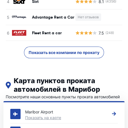
Sixt
8.1
(4356)
Н
Advantage Rent a Car
Нет отзывов
Н
Fleet Rent a car
7.5
(248)
Н
Показать все компании по прокату
Карта пунктов проката
автомобилей в Марибор
Посмотрите наши основные пункты проката автомобилей
в Марибор
Maribor Airport
Показать на карте