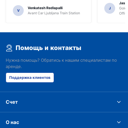
Jasmi
Venkatesh Redlapalli
J
Gold
V
Avant Car Ljubljana Train Station
Offic
Помощь и контакты
Нужна помощь? Обратись к нашим специалистам по
аренде.
Поддержка клиентов
Счет
О нас