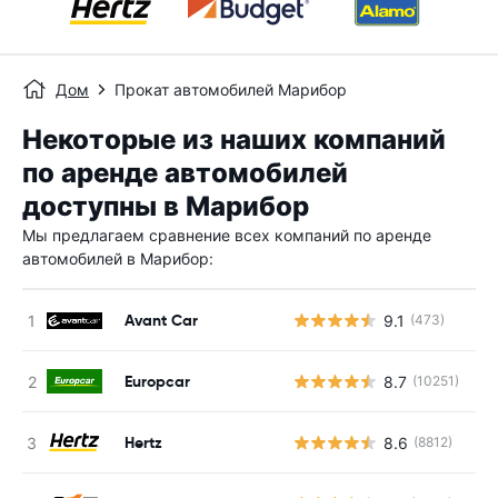
Дом
Прокат автомобилей Марибор
Некоторые из наших компаний
по аренде автомобилей
доступны в Марибор
Мы предлагаем сравнение всех компаний по аренде
автомобилей в Марибор:
Avant Car
9.1
(473)
Н
Europcar
8.7
(10251)
Н
Hertz
8.6
(8812)
Н