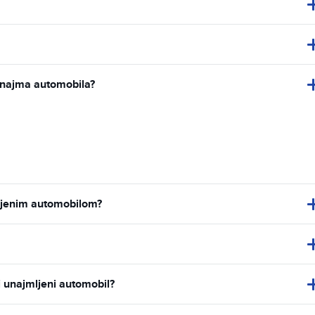
e najma automobila?
mljenim automobilom?
j unajmljeni automobil?