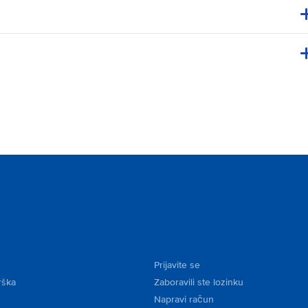
Prijavite se
rška
Zaboravili ste lozinku
Napravi račun