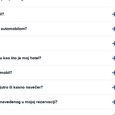
l?
m automobilom?
u kao što je moj hotel?
omobil?
ujutro ili kasno navečer?
a navedenog u mojoj rezervaciji?