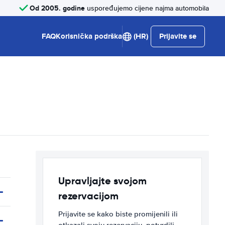
Od 2005. godine
uspoređujemo cijene najma automobila
FAQ
Korisnička podrška
(HR)
Prijavite se
Upravljajte svojom
rezervacijom
Prijavite se kako biste promijenili ili