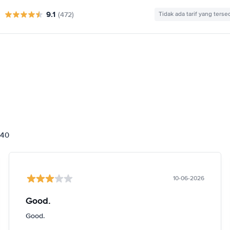
9.1
(472)
Tidak ada tarif yang terse
840
10-06-2026
Good.
Good.