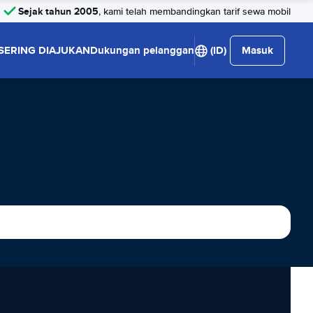
Sejak tahun 2005
, kami telah membandingkan tarif sewa mobil
SERING DIAJUKAN
Dukungan pelanggan
(ID)
Masuk