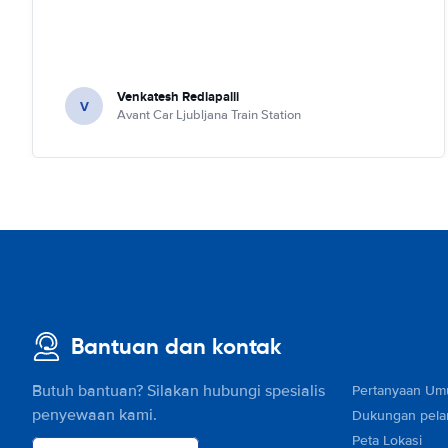
Venkatesh Redlapalli
V
Avant Car Ljubljana Train Station
Bantuan dan kontak
Butuh bantuan? Silakan hubungi spesialis
Pertanyaan U
penyewaan kami.
Dukungan pel
Peta Lokasi