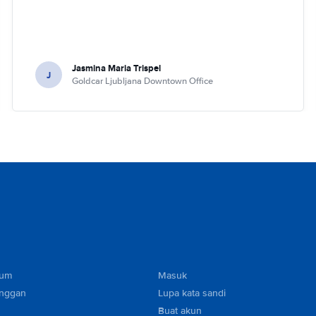
Jasmina Maria Trispel
J
Goldcar Ljubljana Downtown Office
mum
Masuk
anggan
Lupa kata sandi
Buat akun