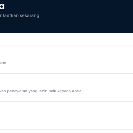
ia
anfaatkan sekarang
lkan
an penawaran yang lebih baik kepada Anda.