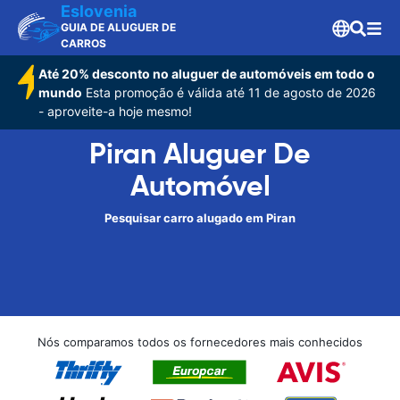
Eslovenia
GUIA DE ALUGUER DE
CARROS
Até 20% desconto no aluguer de automóveis em todo o
mundo
Esta promoção é válida até 11 de agosto de 2026
- aproveite-a hoje mesmo!
Piran Aluguer De
Automóvel
Pesquisar carro alugado em Piran
Nós comparamos todos os fornecedores mais conhecidos