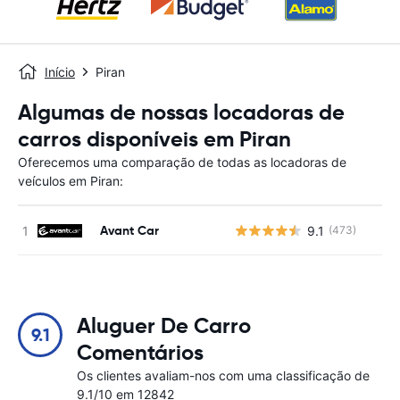
Início
Piran
Algumas de nossas locadoras de
carros disponíveis em Piran
Oferecemos uma comparação de todas as locadoras de
veículos em Piran:
Avant Car
9.1
(473)
N
Aluguer De Carro
9.1
Comentários
Os clientes avaliam-nos com uma classificação de
9.1/10 em 12842