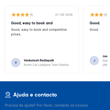
01-08-2026
Good, easy to book and
Good.
Good, easy to book and competitive
Good.
prices.
Jasmi
Venkatesh Redlapalli
J
Gold
V
Avant Car Ljubljana Train Station
Offic
Ajuda e contacto
Precisa de ajuda? Por favor, contacte os nossos