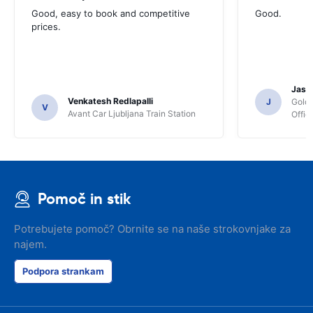
Good, easy to book and competitive
Good.
prices.
Jasmi
Venkatesh Redlapalli
J
Gold
V
Avant Car Ljubljana Train Station
Offic
Pomoč in stik
Potrebujete pomoč? Obrnite se na naše strokovnjake za
najem.
Podpora strankam