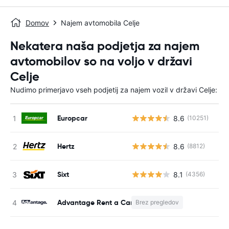
Domov
Najem avtomobila Celje
Nekatera naša podjetja za najem
avtomobilov so na voljo v državi
Celje
Nudimo primerjavo vseh podjetij za najem vozil v državi Celje:
Europcar
8.6
(10251)
St
Hertz
8.6
(8812)
St
Sixt
8.1
(4356)
St
Advantage Rent a Car
Brez pregledov
S