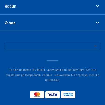
Račun
O nas
To spletno mesto je v lasti in upravljanju družbe EasyTerra B.V. in je
registrirano pri Gospodarski zbornici Leeuwarden, Nizozemska, številka
01104443.