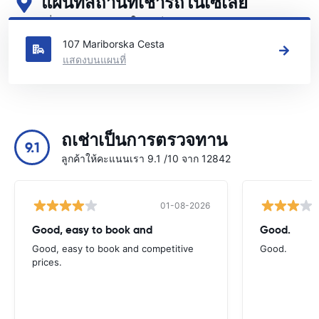
แผนที่สถานที่เช่ารถในเซเลีย
ดูสถานที่เช่ารถหลักของเราในเซเลีย
107 Mariborska Cesta
แสดงบนแผนที่
ถเช่าเป็นการตรวจทาน
9.1
ลูกค้าให้คะแนนเรา 9.1 /10 จาก 12842
01-08-2026
Good, easy to book and
Good.
Good, easy to book and competitive
Good.
prices.