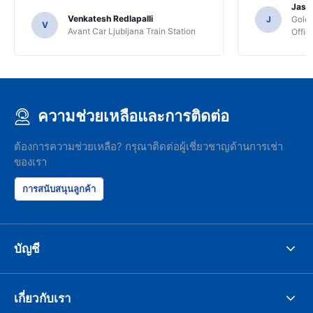
Jasmi
Venkatesh Redlapalli
J
Gold
V
Avant Car Ljubljana Train Station
Offic
ความช่วยเหลือและการติดต่อ
ต้องการความช่วยเหลือ? กรุณาติดต่อผู้เชี่ยวชาญด้านการเช่า
ของเรา
การสนับสนุนลูกค้า
บัญชี
เกี่ยวกับเรา