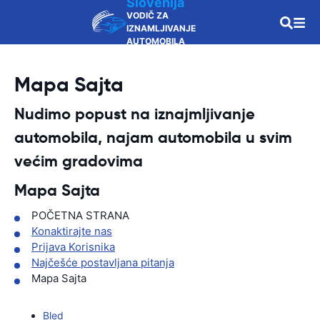
Slovenija
VODIČ ZA
IZNAMLJIVANJE
AUTOMOBILA
Mapa Sajta
Nudimo popust na iznajmljivanje
automobila, najam automobila u svim
većim gradovima
Mapa Sajta
POČETNA STRANA
Konaktirajte nas
Prijava Korisnika
Najčešće postavljana pitanja
Mapa Sajta
Bled