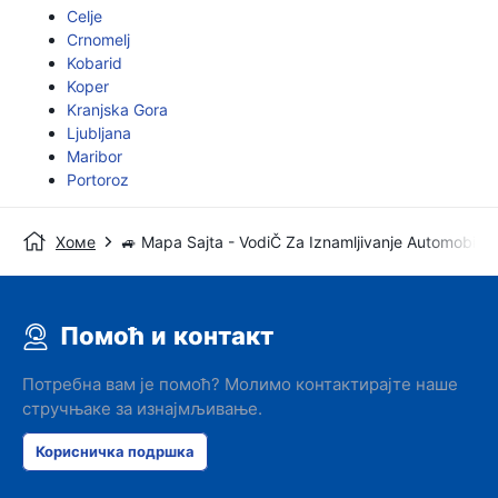
Celje
Crnomelj
Kobarid
Koper
Kranjska Gora
Ljubljana
Maribor
Portoroz
Хоме
🚙 Mapa Sajta - VodiČ Za Iznamljivanje Automobila
Помоћ и контакт
Потребна вам је помоћ? Молимо контактирајте наше
стручњаке за изнајмљивање.
Корисничка подршка