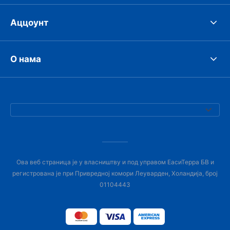
Аццоунт
О нама
Ова веб страница је у власништву и под управом ЕасиТерра БВ и
регистрована је при Привредној комори Леуварден, Холандија, број
01104443