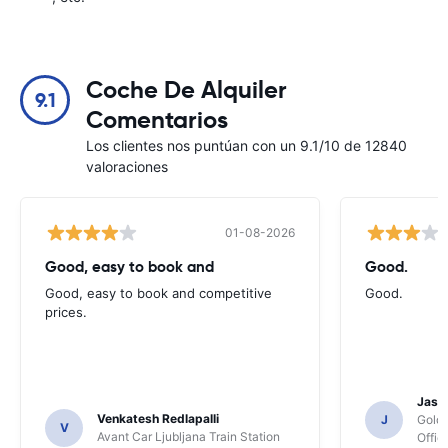
Coche De Alquiler
9.1
Comentarios
Los clientes nos puntúan con un 9.1/10 de 12840
valoraciones
01-08-2026
Good, easy to book and
Good.
Good, easy to book and competitive
Good.
prices.
Jasmi
Venkatesh Redlapalli
J
Gold
V
Avant Car Ljubljana Train Station
Offic