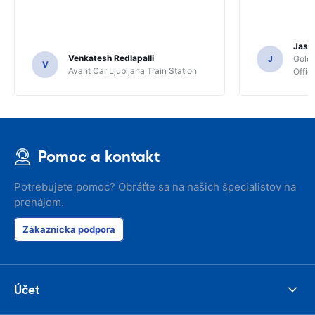
Jasmi
Venkatesh Redlapalli
J
Gold
V
Avant Car Ljubljana Train Station
Offic
Pomoc a kontakt
Potrebujete pomoc? Obráťte sa na našich špecialistov na
prenájom.
Zákaznícka podpora
Účet