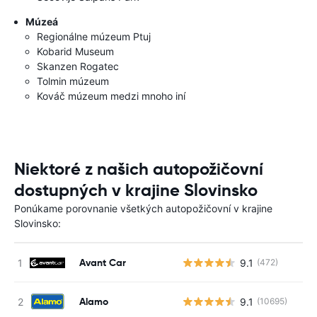
Múzeá
Regionálne múzeum Ptuj
Kobarid Museum
Skanzen Rogatec
Tolmin múzeum
Kováč múzeum medzi mnoho iní
Niektoré z našich autopožičovní
dostupných v krajine Slovinsko
Ponúkame porovnanie všetkých autopožičovní v krajine
Slovinsko:
Avant Car
9.1
(472)
Alamo
9.1
(10695)