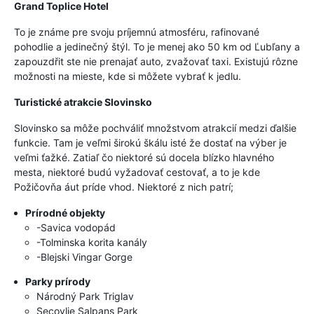
Grand Toplice Hotel
To je známe pre svoju príjemnú atmosféru, rafinované
pohodlie a jedinečný štýl. To je menej ako 50 km od Ľubľany a
zapouzdřit ste nie prenajať auto, zvažovať taxi. Existujú rôzne
možnosti na mieste, kde si môžete vybrať k jedlu.
Turistické atrakcie Slovinsko
Slovinsko sa môže pochváliť množstvom atrakcií medzi ďalšie
funkcie. Tam je veľmi širokú škálu isté že dostať na výber je
veľmi ťažké. Zatiaľ čo niektoré sú docela blízko hlavného
mesta, niektoré budú vyžadovať cestovať, a to je kde
Požičovňa áut príde vhod. Niektoré z nich patrí;
Prírodné objekty
-Savica vodopád
-Tolminska korita kanály
-Blejski Vingar Gorge
Parky prírody
Národný Park Triglav
Secovlje Salpans Park