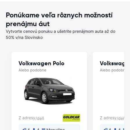
Ponúkame veľa rôznych možností
prenájmu áut
Vytvorte cenovú ponuku a ušetrite prenájmom auta až do
50% v/na Slovinsko
Volkswagen Polo
Volkswage
Alebo podobne
Alebo podobne
Z adresy
Z adresy
/deň
/deň
4
4
Manuálne
4
4
M