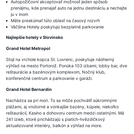
Autopožičovní akceptovať možnosť jeden spôsob
prenájmu, kde prenajať auto na jednu destináciu a nechajte
ju v inom
Máte preskúmať túto oblasť na časový rozvrh
Väčšina Hotely poskytujú bezplatné parkovanie
Najlepšie hotely v Slovinsko
Grand Hotel Metropol
Stojí na vrchole kopca St. Lovrenc, poskytuje nádherný
výhľad na mesto Portorož. Ponúka 103 izbami, lobby bar, dve
reštaurácie a bazénovým komplexom, Nočný klub,
konferenčné centrum a parkovanie v garáži.
Grand Hotel Bernardin
Nachádza sa pri mori. To sa môže pochváliť súkromnými
plážami, aj vnútorné a vonkajšie bazény, kúpele, niekoľko
reštaurácií, Kasíno a dohovoru centrum medzi ostatnými. Má
241 izieb, ktoré prichádzajú s piatich-hvězdičkový
aktualizované interiéry, balkón a výhľad na more.