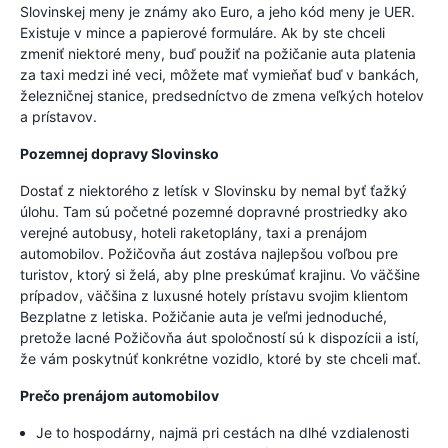
Slovinskej meny je známy ako Euro, a jeho kód meny je UER.
Existuje v mince a papierové formuláre. Ak by ste chceli
zmeniť niektoré meny, buď použiť na požičanie auta platenia
za taxi medzi iné veci, môžete mať vymieňať buď v bankách,
železničnej stanice, predsedníctvo de zmena veľkých hotelov
a prístavov.
Pozemnej dopravy Slovinsko
Dostať z niektorého z letísk v Slovinsku by nemal byť ťažký
úlohu. Tam sú početné pozemné dopravné prostriedky ako
verejné autobusy, hoteli raketoplány, taxi a prenájom
automobilov. Požičovňa áut zostáva najlepšou voľbou pre
turistov, ktorý si želá, aby plne preskúmať krajinu. Vo väčšine
prípadov, väčšina z luxusné hotely prístavu svojim klientom
Bezplatne z letiska. Požičanie auta je veľmi jednoduché,
pretože lacné Požičovňa áut spoločností sú k dispozícii a istí,
že vám poskytnúť konkrétne vozidlo, ktoré by ste chceli mať.
Prečo prenájom automobilov
Je to hospodárny, najmä pri cestách na dlhé vzdialenosti