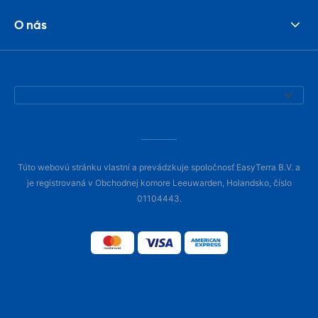
O nás
Túto webovú stránku vlastní a prevádzkuje spoločnosť EasyTerra B.V. a
je registrovaná v Obchodnej komore Leeuwarden, Holandsko, číslo
01104443.