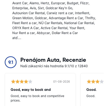
Avant Car
Alamo
Hertz
Europcar
Budget
Flizzr
Enterprise
Avis
Sixt
Goldcar Key'n Go
Autounion Car Rental
Carwiz rent a car
InterRent
Green Motion
Goldcar
Advantage Rent a Car
Thrifty
Fleet Rent a car
NÜ Car Rentals
National Car Rental
ORYX Rent A Car
Active Car Rental
Your Rent
Nur Rent a car
Abbycar
Dollar Rent a Car
atď.…
Prenájom Auta, Recenzie
9.1
Naši zákazníci nás hodnotia 9.1/10 z 12840
01-08-2026
Good, easy to book and
Good.
Good, easy to book and competitive
Good.
prices.