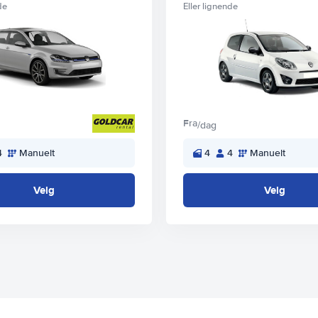
de
Eller lignende
Fra
/dag
4
Manuelt
4
4
Manuelt
Velg
Velg