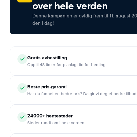
over hele verden
Denne kampanjen er gyldig frem til 11. august 2
den i dag!
Gratis
avbestilling
Opptil 48 timer før planlagt tid for henting
Beste pris-garanti
Har du funnet en bedre pris? Da gir vi deg et bedre tilbud
24000+
hentesteder
Steder rundt om i hele verden