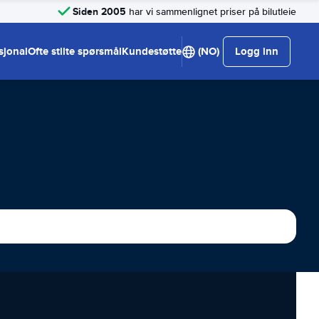
Siden 2005
har vi sammenlignet priser på bilutleie
sjonal
Ofte stilte spørsmål
Kundestøtte
(NO)
Logg inn