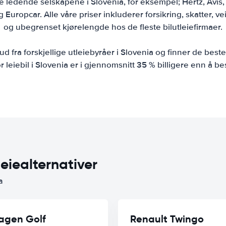
ledende selskapene i Slovenia, for eksempel; Hertz, Avis, A
Europcar. Alle våre priser inkluderer forsikring, skatter, veih
og ubegrenset kjørelengde hos de fleste bilutleiefirmaer.
d fra forskjellige utleiebyråer i Slovenia og finner de beste 
or leiebil i Slovenia er i gjennomsnitt 35 % billigere enn å bes
leiealternativer
a
agen Golf
Renault Twingo