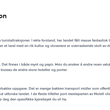
jon
 turistattraksjoner. I ekte forstand, har landet fått masse fantastisk
er et land med en rik kultur og slovenere er overraskende stolt av d
Det finnes i både mynt og papir. Hvis du ønsker å endre noen valuta,
 bureau de endre store hoteller og porter.
rbakke oppgave. Det er mange bakken transport midler som offentlige
 ut utforske landet. I de fleste tilfeller port mesteparten av Hotell cli
 gi deg den spesifikke kjøretøyet du vil ha.