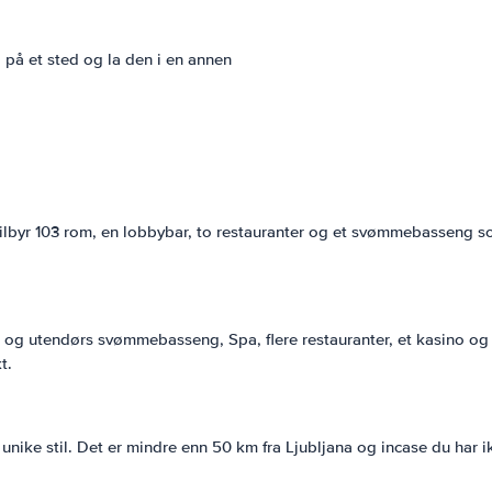
il på et sted og la den i en annen
et tilbyr 103 rom, en lobbybar, to restauranter og et svømmebasseng
rs og utendørs svømmebasseng, Spa, flere restauranter, et kasino o
t.
nike stil. Det er mindre enn 50 km fra Ljubljana og incase du har ikke