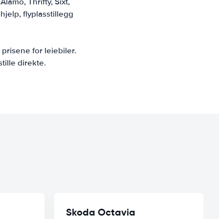
lamo, Thrifty, Sixt,
jelp, flyplasstillegg
prisene for leiebiler.
tille direkte.
Skoda Octavia