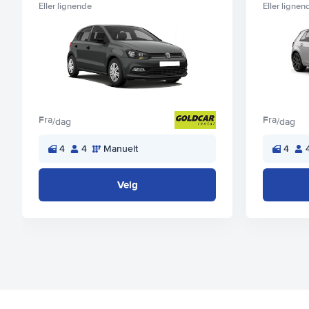
Eller lignende
Eller lignen
Fra
Fra
/dag
/dag
4
4
Manuelt
4
Velg