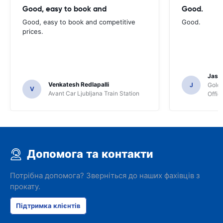
Good, easy to book and
Good.
Good, easy to book and competitive
Good.
prices.
Jasmi
Venkatesh Redlapalli
J
Gold
V
Avant Car Ljubljana Train Station
Offic
Допомога та контакти
Потрібна допомога? Зверніться до наших фахівців з
прокату.
Підтримка клієнтів