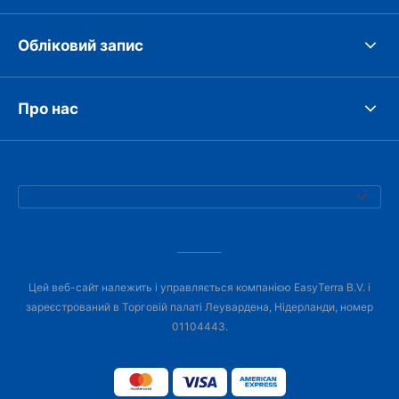
Обліковий запис
Про нас
Цей веб-сайт належить і управляється компанією EasyTerra B.V. і
зареєстрований в Торговій палаті Леувардена, Нідерланди, номер
01104443.