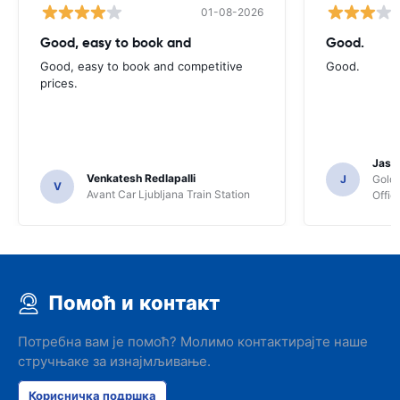
01-08-2026
Good, easy to book and
Good.
Good, easy to book and competitive
Good.
prices.
Jasmi
Venkatesh Redlapalli
J
Gold
V
Avant Car Ljubljana Train Station
Offic
Помоћ и контакт
Потребна вам је помоћ? Молимо контактирајте наше
стручњаке за изнајмљивање.
Корисничка подршка