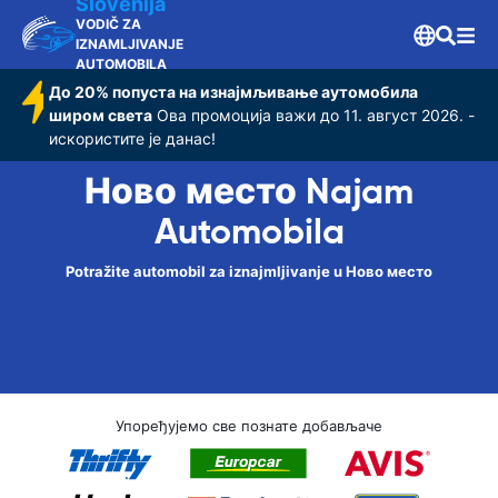
Slovenija
VODIČ ZA
IZNAMLJIVANJE
AUTOMOBILA
До 20% попуста на изнајмљивање аутомобила
широм света
Ова промоција важи до 11. август 2026. -
искористите је данас!
Ново место Najam
Automobila
Potražite automobil za iznajmljivanje u Ново место
Упоређујемо све познате добављаче