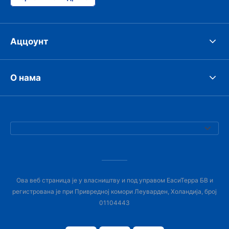
Аццоунт
О нама
Ова веб страница је у власништву и под управом ЕасиТерра БВ и
регистрована је при Привредној комори Леуварден, Холандија, број
01104443