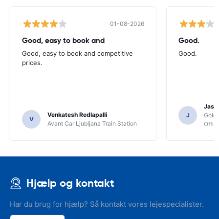
01-08-2026
Good, easy to book and
Good.
Good, easy to book and competitive
Good.
prices.
Jasmi
Venkatesh Redlapalli
J
Gold
V
Avant Car Ljubljana Train Station
Offic
Hjælp og kontakt
Har du brug for hjælp? Så kontakt vores lejespecialister.