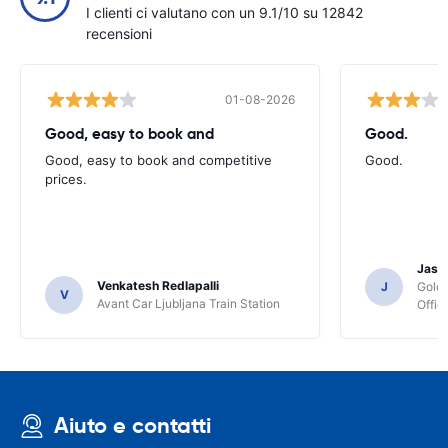
I clienti ci valutano con un 9.1/10 su 12842
recensioni
01-08-2026
Good, easy to book and
Good.
Good, easy to book and competitive
Good.
prices.
Jasmi
Venkatesh Redlapalli
J
Gold
V
Avant Car Ljubljana Train Station
Offic
Aiuto e contatti