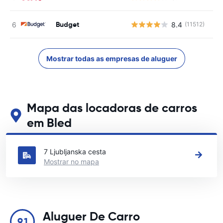
Budget
8.4
(11512)
N
Mostrar todas as empresas de aluguer
Mapa das locadoras de carros
em Bled
Veja nossos principais locais de aluguel de carros em Bled
7 Ljubljanska cesta
Mostrar no mapa
Aluguer De Carro
9.1