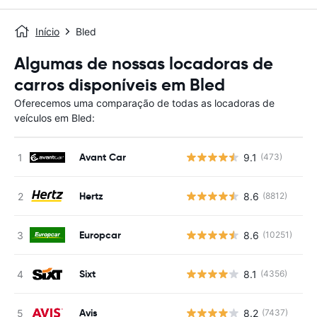
Início
Bled
Algumas de nossas locadoras de
carros disponíveis em Bled
Oferecemos uma comparação de todas as locadoras de
veículos em Bled:
Avant Car
9.1
(473)
N
Hertz
8.6
(8812)
N
Europcar
8.6
(10251)
N
Sixt
8.1
(4356)
N
Avis
8.2
(7437)
N