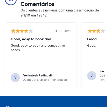
Comentários
Os clientes avaliam-nos com uma classificação de
9.1/10 em 12842
01-08-2026
Good, easy to book and
Good.
Good, easy to book and competitive
Good.
prices.
Jasmi
Venkatesh Redlapalli
J
Gold
V
Avant Car Ljubljana Train Station
Offic