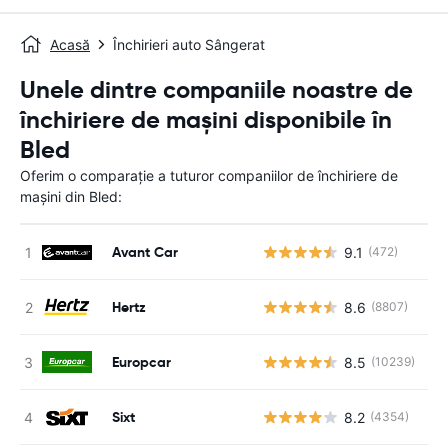
Acasă
Închirieri auto Sângerat
Unele dintre companiile noastre de
închiriere de mașini disponibile în
Bled
Oferim o comparație a tuturor companiilor de închiriere de
mașini din Bled:
Avant Car
9.1
(472)
Nu
Hertz
8.6
(8807)
Nu
Europcar
8.5
(10239)
Nu
Sixt
8.2
(4354)
Nu