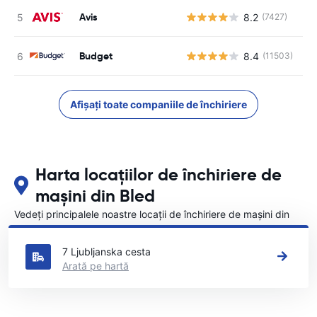
Avis
8.2
(7427)
Nu
Budget
8.4
(11503)
Nu
Afișați toate companiile de închiriere
Harta locațiilor de închiriere de
mașini din Bled
Vedeți principalele noastre locații de închiriere de mașini din
Bled
7 Ljubljanska cesta
Arată pe hartă