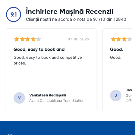
Închiriere Mașină Recenzii
9.1
Clienții noștri ne acordă o notă de 9.1/10 din 12840
01-08-2026
Good, easy to book and
Good.
Good, easy to book and competitive
Good.
prices.
Jasmi
Venkatesh Redlapalli
J
Gold
V
Avant Car Ljubljana Train Station
Offic